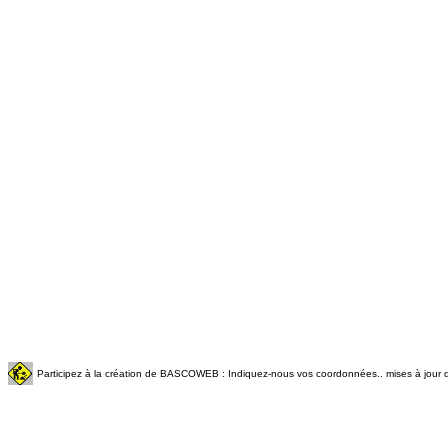
Participez à la création de BASCOWEB : Indiquez-nous vos coordonnées.. mises à jour q