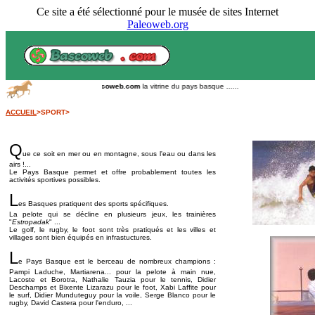
Ce site a été sélectionné pour le musée de sites Internet
Paleoweb.org
Bascoweb.com
la vitrine du pays basque ......
ACCUEIL
>SPORT>
Q
ue ce soit en mer ou en montagne, sous l'eau ou dans les
airs !...
Le Pays Basque permet et offre probablement toutes les
activités sportives possibles.
L
es Basques pratiquent des sports spécifiques.
La pelote qui se décline en plusieurs jeux, les trainières
"
Estropadak
" ...
Le golf, le rugby, le foot sont très pratiqués et les villes et
villages sont bien équipés en infrastuctures.
L
e Pays Basque est le berceau de nombreux champions :
Pampi Laduche, Martiarena... pour la pelote à main nue,
Lacoste et Borotra, Nathalie Tauzia pour le tennis, Didier
Deschamps et Bixente Lizarazu pour le foot, Xabi Laffite pour
le surf, Didier Munduteguy pour la voile, Serge Blanco pour le
rugby, David Castera pour l'enduro, ...