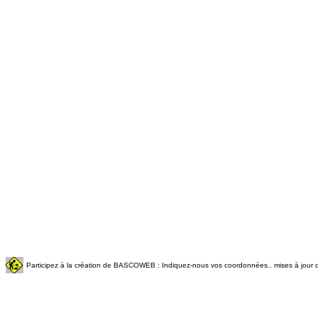
Participez à la création de BASCOWEB : Indiquez-nous vos coordonnées.. mises à jour q