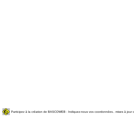
Participez à la création de BASCOWEB : Indiquez-nous vos coordonnées.. mises à jour q