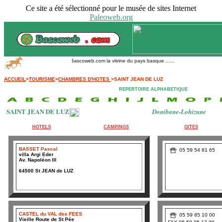
Ce site a été sélectionné pour le musée de sites Internet
Paleoweb.org
Bascoweb.com la vitrine du pays basque ......
ACCUEIL
>
TOURISME
>
CHAMBRES D'HOTES
>SAINT JEAN DE LUZ
REPERTOIRE ALPHABETIQUE
SAINT JEAN DE LUZ
Donibane-Lohizune
HOTELS
CAMPINGS
GITES
BASSET Pascal
05 59 54 81 65
villa Argi Eder
Av. Napoléon III
64500 St JEAN de LUZ
CASTEL du VAL des FEES
05 59 85 10 00
Vieille Route de St Pée