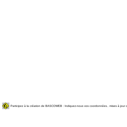
Participez à la création de BASCOWEB : Indiquez-nous vos coordonnées.. mises à jour q