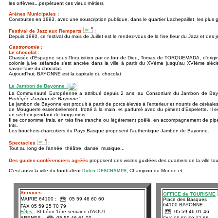
les orfèvres...perpétuent ces vieux métiers
Arènes Municipales :
Construites en 1893, avec une souscription publique, dans le quartier Lachepaillet, les plus 
Festival de Jazz aux Remparts
:
Depuis 1990, ce festival du mois de Juillet est le rendez-vous de la fine fleur du Jazz et des j
Gastronomie :
Le chocolat :
Chassée d'Espagne sous l'Inquisition par ce fou de Dieu, Tomas de TORQUEMADA, d'origine
colonie juive séfarade s'est ancrée dans la ville à partir du XVème jusqu'au XVIème siècl
savoir-faire du chocolat.
Aujourd'hui, BAYONNE est la capitale du chocolat.
Le Jambon de Bayonne :
La Communauté Européenne a attribué depuis 2 ans, au Consortium du Jambon de Bayo
Protégée Jambon de Bayonne".
Le jambon de Bayonne est produit à partir de porcs élevés à l'extérieur et nourris de céréal
de Mouguerre essentiellement, frotté à la main, et parfumé avec du piment d'Espelette. Il es
un séchoir pendant de longs mois.
Il se consomme frais, en très fine tranche ou légèrement poêlé, en accompagnement de pip
frits.
Les bouchers-charcutiers du Pays Basque proposent l'authentique Jambon de Bayonne.
Spectacles
:
Tout au long de l'année, théâtre, danse, musique...
Des guides-conférenciers agréés
proposent des visites guidées des quartiers de la ville to
C'est aussi la ville du footballeur
, Champion du Monde et...
Didier DESCHAMPS
Services :
OFFICE de TOURISME
MAIRIE 64100 :
05 59 46 60 60
Place des Basques
64100 BAYONNE
FAX 05 59 25 70 79
05 59 46 01 46
: St Léon 1ère semaine d'AOUT
Fêtes
ARENES :
05 59 46 61 00