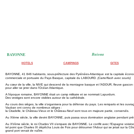
BAYONNE
Baiona
HOTELS
CAMPINGS
GITES
BAYONNE, 41 846 habitants, sous-préfecture des Pyrénées-Atlantique
est la capitale écon
commerciale et portuaire du Pays Basque, capitale du LABOURD.
(Carte/flash avec souris)
Au cœur de la ville, la NIVE qui descend de la montagne basque et l'ADOUR, fleuve gascon 
pour aller se jeter dans l'Océan Atlantique.
A l'époque romaine, BAYONNE était un camp militaire et se nommait Lapurdum.
Des vestiges sont encore visibles autour de la cathédrale.
Au cours des sièges, la ville s'organisera pour la défense du pays. Les remparts et les ouvrag
Vauban ont connu de nombreux sièges :
la Citadelle, le Château-Vieux et le Château-Neuf sont tous en majeure partie, conservés.
Au XIème siècle, la ville devint BAYONNE, puis passa sous domination anglaise pendant pr
Au XVème siècle, le roi Charles VII s'empare de BAYONNE. Le conflit avec l'Espagne voisine l
tel point que Charles IX dépêcha Louis de Foix pour détourner l'Adour qui se jetait sur la 
grand port venait de naître.