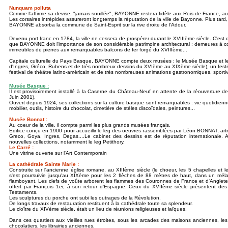
Nunquam polluta
Comme l'affirme sa devise, "jamais souillée", BAYONNE restera fidèle aux Rois de France, aus
Les corsaires intrépides assureront longtemps la réputation de la ville de Bayonne. Plus tar
BAYONNE absorba la commune de Saint-Esprit sur la rive droite de l'Adour.
Devenu port franc en 1784, la ville ne cessera de prospérer durant le XVIIIème siècle. C'est 
que BAYONNE doit l'importance de son considérable patrimoine architectural : demeures à
immeubles de pierres aux remarquables balcons de fer forgé du XVIIIème...
Capitale culturelle du Pays Basque, BAYONNE compte deux musées : le Musée Basque et l
d'Ingres, Gréco, Rubens et de très nombreux dessins du XVIème au XIXème siècle), un festiva
festival de théâtre latino-américain et de très nombreuses animations gastronomiques, sporti
Musée Basque :
Il est provisoirement installé à la Caserne du Château-Neuf en attente de la réouverture d
Juin 2001).
Ouvert depuis 1924, ses collections sur la culture basque sont remarquables : vie quotidien
mobilier, outils, histoire du chocolat, cimetière de stèles discoïdales, peintures...
Musée Bonnat :
Au coeur de la ville, il compte parmi les plus grands musées français.
Edifice conçu en 1900 pour accueillir le leg des oeuvres rassemblées par Léon BONNAT, artis
Greco, Goya, Ingres, Degas....Le cabinet des dessins est de réputation internationale. Au
nouvelles collections, notamment le leg Petithory.
Le Carré :
Une vitrine ouverte sur l'Art Contemporain
La cathédrale Sainte Marie :
Construite sur l'ancienne église romane, au XIIIème siècle (le choeur, les 5 chapelles et l
s'est poursuivie jusqu'au XIXème pour les 2 flèches de 88 mètres de haut, dans un méla
flamboyant. Les clefs de voûte arborent les flammes des Couronnes de France et d'Angleterre
offert par François 1er, à son retour d'Espagne. Ceux du XVIIème siècle présentent de
Testaments.
Les sculptures du porche ont subi les outrages de la Révolution.
De longs travaux de restauration restituent à la cathédrale toute sa splendeur.
Le cloître du XIVème siècle, était un lieu de réunions religieuses et laïques.
Dans ces quartiers aux vieilles rues étroites, sous les arcades des maisons anciennes, les
chocolatiers, les librairies anciennes,